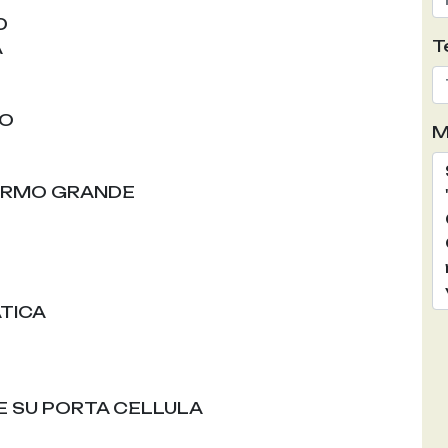
0
T
A
CO
M
HERMO GRANDE
TICA
E SU PORTA CELLULA