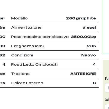
ger
Modello
260 graphite
Km
Alimentazione
diesel
00
Peso massimo complessivo
3500.00kg
99
Larghezza (cm)
235
92
Condizioni
Nuovo
4
Posti Letto Omologati
4
 cv
Trazione
ANTERIORE
N
ord
Colore Esterno
B
E